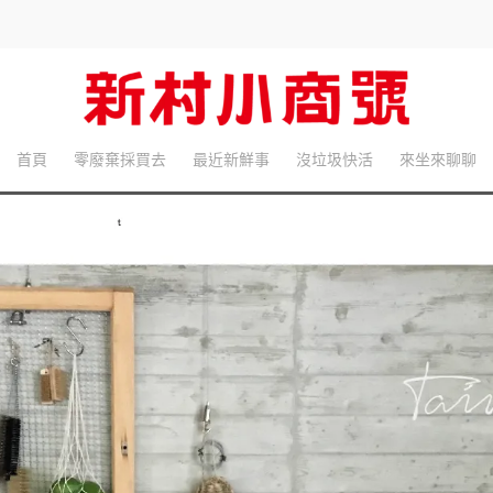
首頁
零廢棄採買去
最近新鮮事
沒垃圾快活
來坐來聊聊