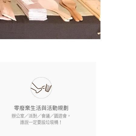
零廢棄生活與活動規劃
辦公室／派對／會議／園遊會，
誰說一定要設垃圾桶！