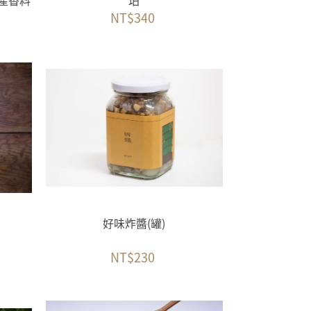
灣產香料
珀
NT$340
好味炸醬(罐)
NT$230