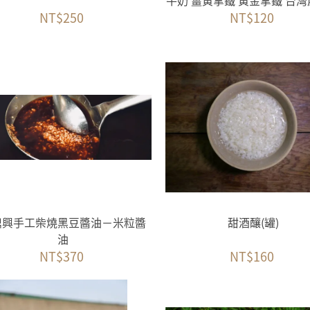
牛奶 薑黃拿鐵 黃金拿鐵 台
NT$250
NT$120
調味料
鼎興手工柴燒黑豆醬油－米粒醬
甜酒釀(罐)
油
NT$370
NT$160