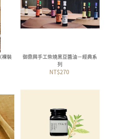
（裸裝
御鼎興手工柴燒黑豆醬油－經典系
列
NT$270