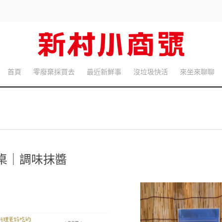
首頁
零廢棄採買去
最近新鮮事
沒垃圾快活
來坐來聊聊
桌｜調味抹醬