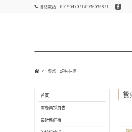
聯絡電話：0919047071/0936036871
餐桌｜調味抹醬
餐
首頁
零廢棄採買去
最近新鮮事