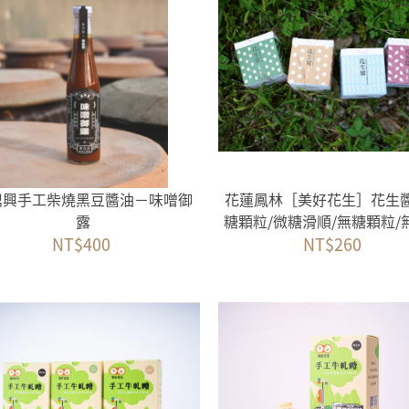
鼎興手工柴燒黑豆醬油－味噌御
花蓮鳳林［美好花生］花生
露
糖顆粒/微糖滑順/無糖顆粒/
NT$400
NT$260
順）