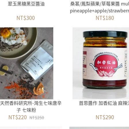
翠玉黑糖黑豆醬油
桑葚/鳳梨蘋果/草莓果醬 mulb
pineapple+apple/strawber
NT$300
NT$180
天然香料研究所-灣生七味唐辛
首思醬作 加香紅油 麻辣
子 七味粉
NT$220
NT$290
NT$250