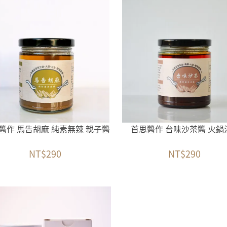
醬作 馬告胡麻 純素無辣 親子醬
首思醬作 台味沙茶醬 火鍋
NT$290
NT$290