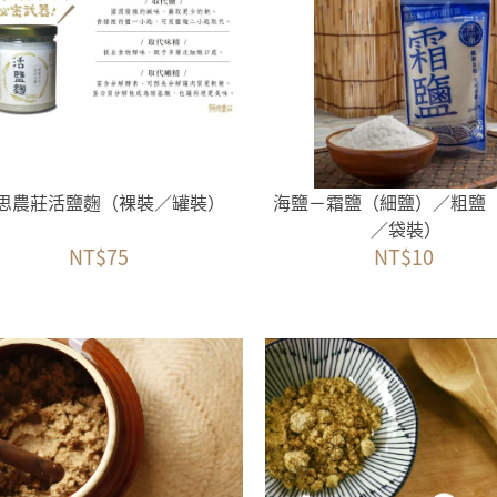
思農莊活鹽麴（裸裝／罐裝）
海鹽－霜鹽（細鹽）／粗鹽
／袋裝）
NT$75
NT$10