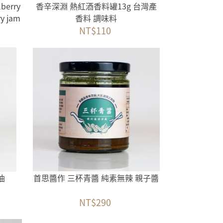
erry
香辛深淵 熱紅酒香料罐13g 台灣產
ry jam
香料 調味料
NT$110
油
首思醬作 三杯青醬 純素無辣 親子醬
NT$290