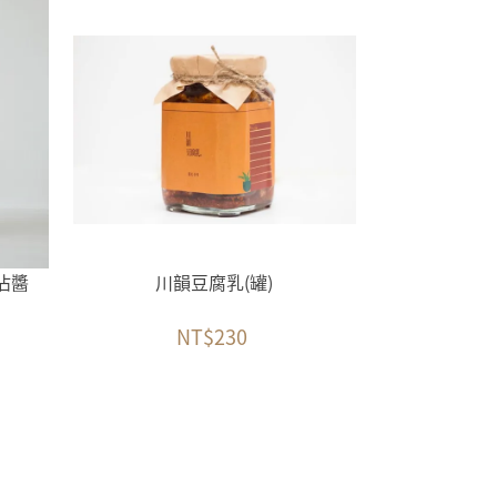
沾醬
川韻豆腐乳(罐)
NT$230