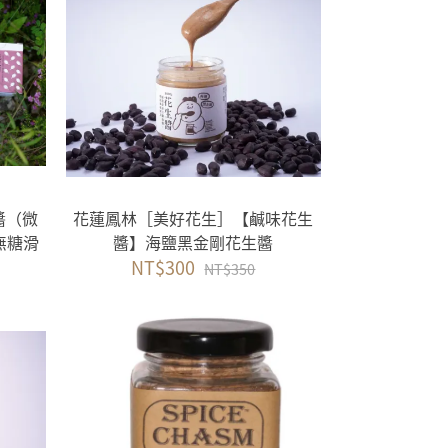
醬（微
花蓮鳳林［美好花生］【鹹味花生
無糖滑
醬】海鹽黑金剛花生醬
NT$300
NT$350