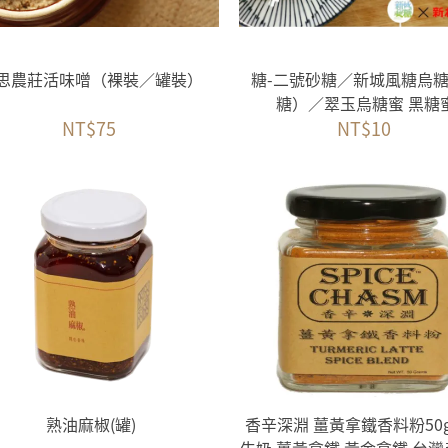
思農莊活味噌（裸裝／罐裝）
糖-二號砂糖／新城風糖烏
糖）／翠玉烏糖蜜 黑糖
NT$75
NT$10
熟油麻椒(罐)
香辛深淵 薑黃拿鐵香料粉50g