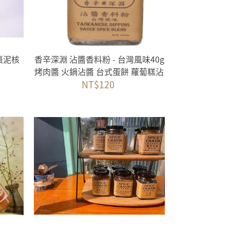
棗泥核
香辛深淵 沾醬香料粉 - 台灣風味40g
烤肉醬 火鍋沾醬 台式蛋餅 蘿蔔糕沾
醬 台灣產香料 調味料
NT$120