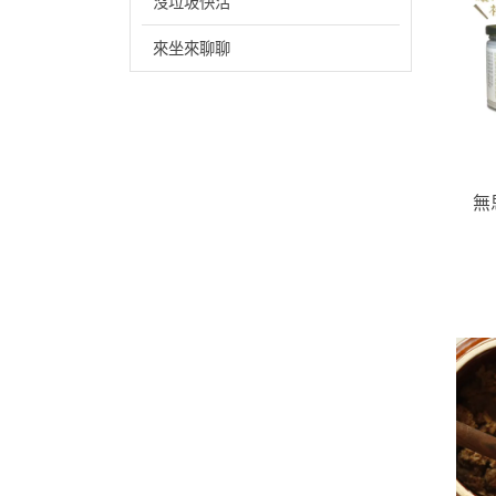
沒垃圾快活
來坐來聊聊
無