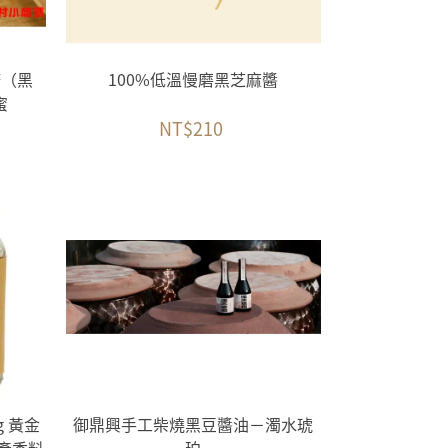
糖（黑
100%低溫慢磨黑芝麻醬
蜜
NT$210
 黃金
御鼎興手工柴燒黑豆醬油－濁水琥