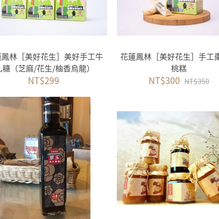
蓮鳳林［美好花生］美好手工牛
花蓮鳳林［美好花生］手工
軋糖（芝麻/花生/柚香烏龍）
桃糕
NT$299
NT$300
NT$350