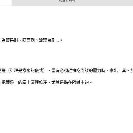
規格說明
為蔬果刷、壁面刷、流理台刷...
。
啊搓（料理是療癒的儀式），當有必須趕快吃到飯的壓力時，拿出工具，
的把蔬果上的塵土清理乾淨，尤其是黏在隙縫中的。