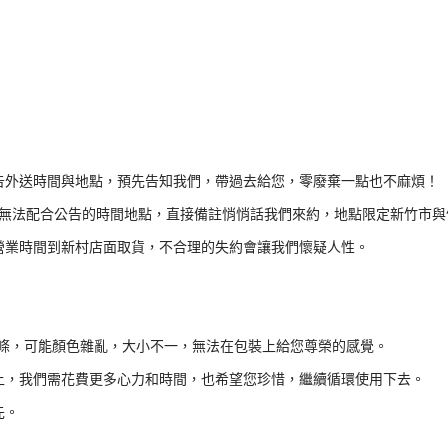
告外送時間與地點，預先告知我們，帶過去給您，零廢棄一點也不麻煩！
無法配合公告的時間地點，直接備註悄悄話我們來約，地點限定新竹市與
營業時間到新村店面取貨，不合理的失約會讓我們懷疑人性。
條，可能顏色雜亂，大小不一，無法在包裝上給您尊榮的感覺。
上，我們需花費更多心力和時間，也希望您珍惜，繼續循環使用下去。
先。