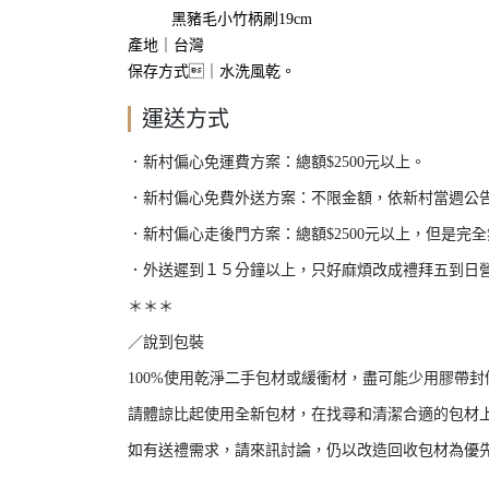
黑豬毛小竹柄刷19cm
產地｜台灣
保存方式｜水洗風乾。
運送方式
．新村偏心免運費方案：總額
$2500
元以上。
．新村偏心免費外送方案：不限金額，依新村當週公
．新村偏心走後門方案：總額
$2500
元以上，但是完全
．外送遲到１５分鐘以上，只好麻煩改成禮拜五到日
＊＊＊
／說到包裝
100%
使用乾淨二手包材或緩衝材，盡可能少用膠帶封
請體諒比起使用全新包材，在找尋和清潔合適的包材
如有送禮需求，請來訊討論，仍以改造回收包材為優