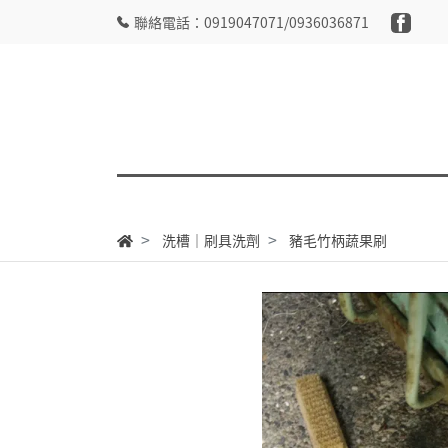
聯絡電話：0919047071/0936036871
洗槽｜刷具洗劑
豬毛竹柄蔬果刷