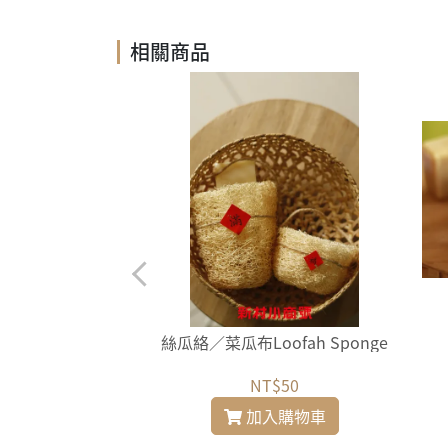
相關商品
鞋刷／洗衣刷
絲瓜絡／菜瓜布Loofah Sponge
$290
NT$50
入購物車
加入購物車