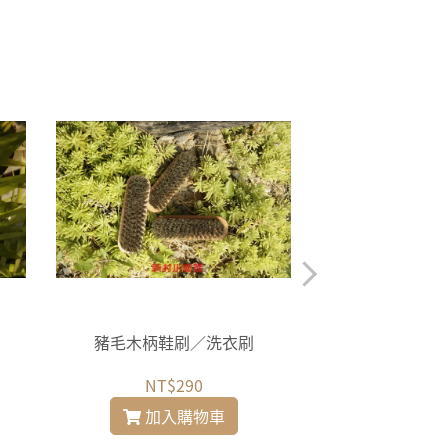
豬毛木柄鞋刷／洗衣刷
絲瓜絡／菜瓜布Loo
NT$290
NT$
加入購物車
加入