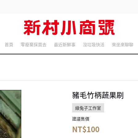
首頁
零廢棄採買去
最近新鮮事
沒垃圾快活
來坐來聊聊
豬毛竹柄蔬果刷
綠兔子工作室
建議售價
NT$100