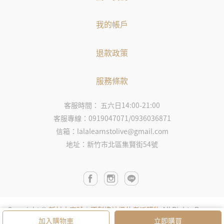
我的帳戶
退款政策
服務條款
客服時間： 五六日14:00-21:00
客服專線：0919047071/0936036871
信箱：lalalearnstolive@gmail.com
地址：新竹市北區集賢街54號
Copyright ©
新村小商號｜不製造垃圾的老派購物
All Rights Reserv
ed.
Designed by
CYBERBIZ
.
加入購物車
立即購買