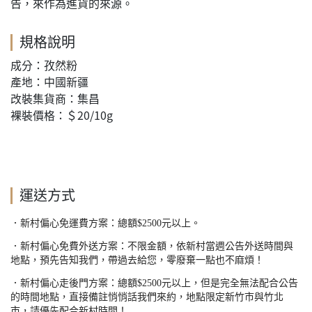
告，來作為進貨的來源。
規格說明
成分：孜然粉
產地：中國新疆
改裝集貨商：集昌
裸裝價格：＄20/10g
運送方式
．新村偏心免運費方案：總額
$2500
元以上。
．新村偏心免費外送方案：不限金額，依新村當週公告外送時間與
地點，預先告知我們，帶過去給您，零廢棄一點也不麻煩！
．新村偏心走後門方案：總額
$2500
元以上，但是完全無法配合公告
的時間地點，直接備註悄悄話我們來約，地點限定新竹市與竹北
市，請優先配合新村時間！