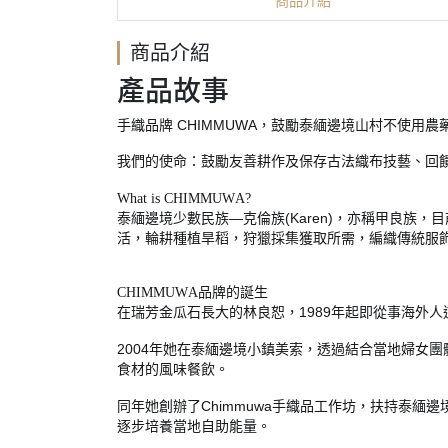
商品介紹
商品介紹
產品故事
CHIMMUWA
手織品牌
，鼓勵泰緬邊境山村不使用農
我們的使命：鼓勵友善耕作及保存古法織布技藝、回
What is CHIMMUWA?
—
(Karen)
泰緬邊境少數民族
克倫族
，亦稱甲良族，目
活，輪耕種植旱稻，狩獵採集獲取所需，編織傳統服
CHIMMUWA
品牌的誕生
1989
在瑞芳金瓜石長大的林良恕，
年起即從事海外人
2004
年她在泰緬邊境小鎮美索，透過結合當地婦女團
食材的風味餐飲。
Chimmuwa
同年她創辦了
手織品工作坊，扶持泰緬邊
逐步培養當地自助能量。