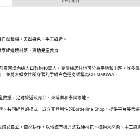
規格說明
藥自然種棉，天然染色，手工織造。
饋泰緬邊境村落、資助兒童教育
40
前泰國境內總人口數約
萬人。克倫族居住地可分為平地和山區，許多偏
CHIMMUWA
飾，並將未婚女性所穿著的手織白色連身裙稱為
。
道救援，足跡曾遍及肯亞、柬埔寨和泰國等地。
Borderline Shop
體、共同經營的模式，成立非營利性的
，提供平台展售婦
境婦女自立，自然耕作，以傳統有機方式栽種棉花、植物天然染、手工織