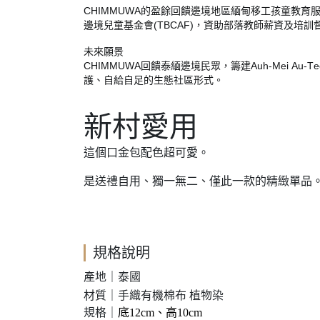
CHIMMUWA
的盈餘回饋邊境地區緬甸移工孩童教育
(TBCAF)
邊境兒童基金會
，資助部落教師薪資及培訓
未來願景
CHIMMUWA
Auh-Mei Au-T
回饋泰緬邊境民眾，籌建
護、自給自足的生態社區形式。
新村愛用
這個口金包配色超可愛。
是送禮自用、獨一無二、僅此一款的精緻單品
規格說明
產地｜泰國
材質
｜手織有機棉布 植物染
規格｜
底12cm、高10cm