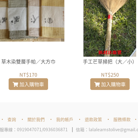
草木染雙層手帕／大方巾
手工芒草掃把（大／小）
NT$170
NT$250
加入購物車
加入購物車
查詢
關於我們
我的帳戶
退款政策
服務條款
服專線：0919047071/0936036871
信箱：lalalearnstolive@gmail.