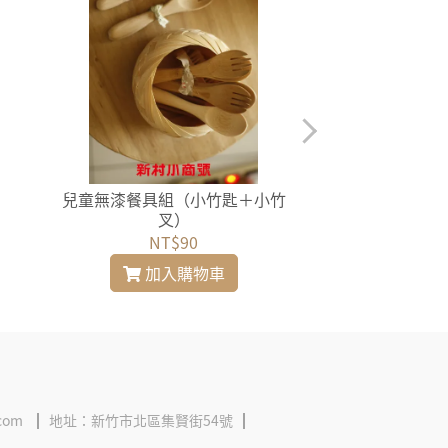
兒童無漆餐具組（小竹匙＋小竹
手工亞鉛（鋼板
叉）
NT$90
NT$
加入購物車
加入
com
地址：新竹市北區集賢街54號