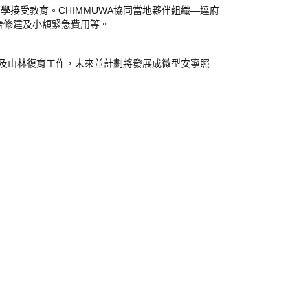
CHIMMUWA
—
上學接受教育。
協同當地夥伴組織
達府
舍修建及小額緊急費用等。
及山林復育工作，未來並計劃將發展成微型安寧照