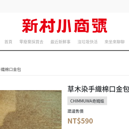
首頁
零廢棄採買去
最近新鮮事
沒垃圾快活
來坐來聊聊
手織棉口金包
草木染手織棉口金
CHIMMUWA奇姆娃
建議售價
NT$590