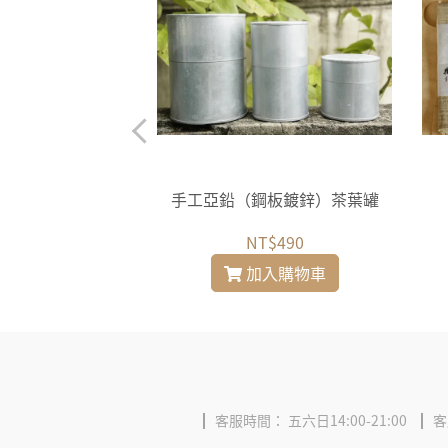
組（小竹匙＋小竹
手工亞鉛（鋼板鍍鋅）茶葉罐
叉）
T$90
NT$490
入購物車
加入購物車
客服時間： 五六日14:00-21:00
客