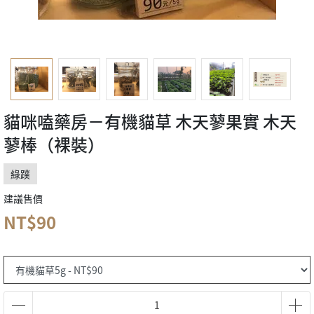
貓咪嗑藥房－有機貓草 木天蓼果實 木天
蓼棒（裸裝）
綠蹼
建議售價
NT$90