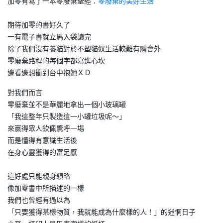
加零有寫了一本零廢棄聖經：
零廢棄的美好生活
期待加零的書好久了
一有電子書就立馬入袋讀完
除了我們沒有養貓對於不塑貓奴生活較難有體會外
零廢棄路程的每個字都寫進心坎
邊看邊想衝到台中抱她ＸＤ
對我們而言
零廢棄並不是華麗地拿出一個小玻璃罐
「我這整年只製造這一小罐垃圾呢～」
來贏得眾人欽佩驚呼一場
而是懂得有意識生活後
在身心靈獲得的富足感
這好處只能親身領略
像加零書中所描述的一樣
我們也曾經有過以為
「只要獲得某樣物質，我就能成為什麼樣的人！」的迷惘日子