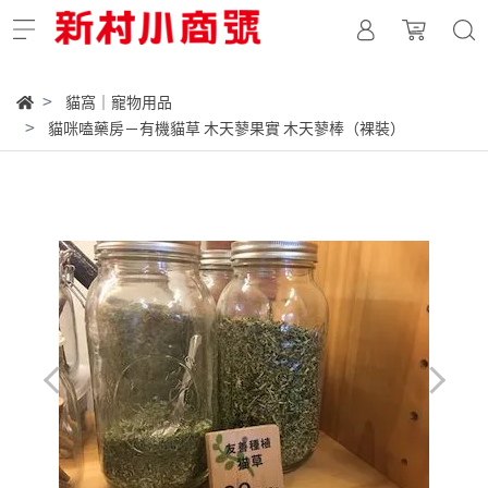
貓窩｜寵物用品
貓咪嗑藥房－有機貓草 木天蓼果實 木天蓼棒（裸裝）