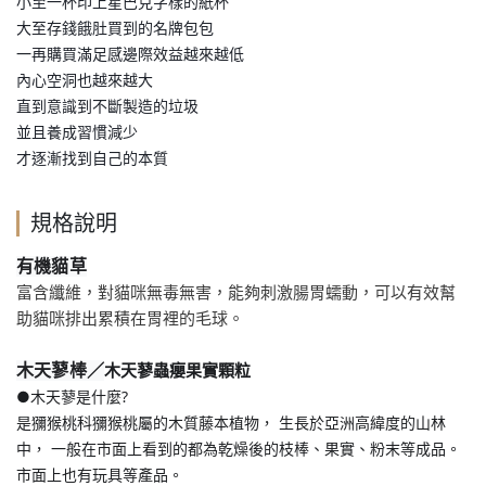
小至一杯印上星巴克字樣的紙杯
大至存錢餓肚買到的名牌包包
一再購買滿足感邊際效益越來越低
內心空洞也越來越大
直到意識到不斷製造的垃圾
並且養成習慣減少
才逐漸找到自己的本質
規格說明
有機貓草
富含纖維，對貓咪無毒無害，能夠刺激腸胃蠕動，可以有效幫
助貓咪排出累積在胃裡的毛球。
木天蓼蟲癭果實顆粒
木天蓼棒／
●木天蓼是什麼? 
是獼猴桃科獼猴桃屬的木質藤本植物， 生長於亞洲高緯度的山林
中， 一般在市面上看到的都為乾燥後的枝棒、果實、粉末等成品。 
市面上也有玩具等產品。 