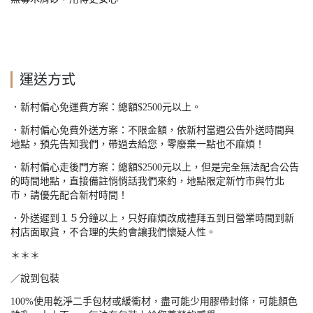
運送方式
．新村偏心免運費方案：總額
$2500
元以上。
．新村偏心免費外送方案：不限金額，依新村當週公告外送時間與
地點，預先告知我們，帶過去給您，零廢棄一點也不麻煩！
．新村偏心走後門方案：總額
$2500
元以上，但是完全無法配合公告
的時間地點，直接備註悄悄話我們來約，地點限定新竹市與竹北
市，請優先配合新村時間！
．外送遲到１５分鐘以上，只好麻煩改成禮拜五到日營業時間到新
村店面取貨，不合理的失約會讓我們懷疑人性。
＊＊＊
／說到包裝
100%
使用乾淨二手包材或緩衝材，盡可能少用膠帶封條，可能顏色