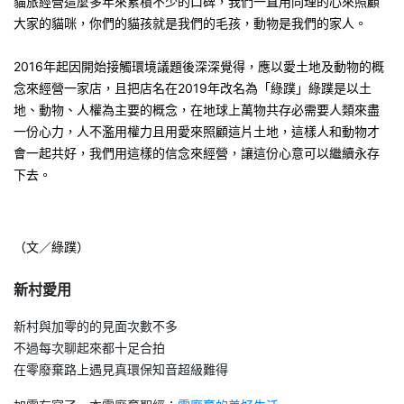
貓旅經營這麼多年來累積不少的口碑，我們一直用同理的心來照顧
大家的貓咪，你們的貓孩就是我們的毛孩，動物是我們的家人。
2016年起因開始接觸環境議題後深深覺得，應以愛土地及動物的概
念來經營一家店，且把店名在2019年改名為「綠蹼」綠蹼是以土
地、動物、人權為主要的概念，在地球上萬物共存必需要人類來盡
一份心力，人不濫用權力且用愛來照顧這片土地，這樣人和動物才
會一起共好，我們用這樣的信念來經營，讓這份心意可以繼續永存
下去。
（文／綠蹼）
新村愛用
新村與加零的的見面次數不多
不過每次聊起來都十足合拍
在零廢棄路上遇見真環保知音超級難得