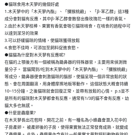
●貓咪食用木天蓼的幾個好處 
1.木天蓼中的「木天蓼內酯」、「獼猴桃鹼」、「β-苯乙醇」這3種
成分會對貓有反應，其中β-苯乙醇會散發出像玫瑰花一樣的香氣。 
2.由於木天蓼枝棒、果實有香氣會吸引貓咪啃食，在啃食的過程中可 
以達到潔牙的效果 
3.可以舒緩貓咪的情緒，使貓咪獲得放鬆 
4.食慾不佳時，可添加至飼料促進食慾。
●貓貓為什麼對木天蓼有反應呢? 
在貓的上顎後方有一個被稱為鋤鼻器的特殊器官，主要用來偵測微
量分子。 當貓聞到/吃到木天蓼中的「木天蓼內酯」、「獼猴桃鹼」
等成分，鋤鼻器便會刺激貓咪的腦部，使貓呈現一個非常放鬆的狀
態、會在周圍翻滾，用身體摩擦地板等動作。 這個狀態大概會持續
10~15分鐘，之後貓咪就會回復正常，並帶有放鬆的心情。 p.s並不
是所有的貓咪對木天蓼都會有反應，通常有1/3的貓不會有反應，幼
貓大多也無感。 
●什麼是蟲癭果? 
在木天蓼長出花苞時，開花之前，有一種名為小蜂蟲會潛入花中的
子房產卵。 被產卵後的子房，使得果實無法正常發育成熟，就變成
了蟲癭果。 此外，蟲癭果內含有比一般果實大量對貓科動物有效的