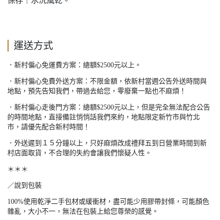
保存
。
運送方式
．新村偏心免運費方案：總額
$2500
元以上。
．新村偏心免費外送方案：不限金額，依新村當週公告外送時間與
地點，預先告知我們，帶過去給您，零廢棄一點也不麻煩！
．新村偏心走後門方案：總額
$2500
元以上，但是完全無法配合公告
的時間地點，直接備註悄悄話我們來約，地點限定新竹市與竹北
市，請優先配合新村時間！
．外送遲到１５分鐘以上，只好麻煩改成禮拜五到日營業時間到新
村店面取貨，不合理的失約會讓我們懷疑人性。
＊＊＊
／說到包裝
100%
使用乾淨二手包材或緩衝材，盡可能少用膠帶封條，可能顏色
雜亂，大小不一，無法在包裝上給您尊榮的感覺。