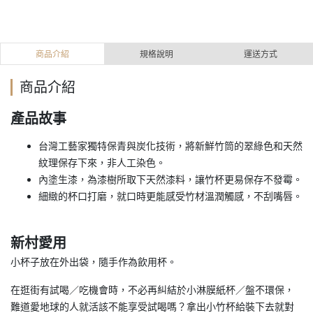
商品介紹
規格說明
運送方式
商品介紹
產品故事
台灣工藝家獨特保青與炭化技術，將新鮮竹筒的翠綠色和天然
。
紋理保存下來，非人工染色
內塗生漆，為漆樹所取下天然漆料，讓竹杯更易保存不發霉。
。
細緻的杯口打磨，就口時更能感受竹材溫潤觸感，不刮嘴唇
新村愛用
。
小杯子放在外出袋，隨手作為飲用杯
在逛街有試喝／吃機會時，不必再糾結於小淋膜紙杯／盤不環保，
難道愛地球的人就活該不能享受試喝嗎？拿出小竹杯給裝下去就對