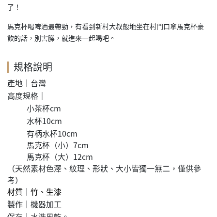
了！
馬克杯喝啤酒最帶勁，有看到新村大叔般地坐在村門口拿馬克杯豪
。
飲的話，別害臊，就進來一起喝吧
規格說明
產地
｜台灣
高度規格｜
小茶杯cm
水杯10
cm
有柄水杯10cm
馬克杯（小）7cm
馬克杯（大）12
cm
（天然素材色澤、紋理、形狀、大小皆獨一無二，僅供參
考）
｜
材質
竹、生漆
製作
｜機器加工
｜水洗風乾