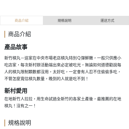
商品介紹
規格說明
運送方式
商品介紹
產品故事
新竹槓丸－這家在中央市場老店槓丸特別Ｑ彈鮮嫩，一般只供應小
吃店家，每次新村辦活動端出來必定被吃光，無論如何道德勸說每
人的槓丸限制顆數都沒用，太好吃，一定會有人忍不住偷偷多吃，
不管怎麼寬估槓丸數量，晚到的人就是吃不到！
新村愛用
在地新竹人拉拉，用生命試過全新竹的各家土產後，最推薦的在地
槓丸！沒有之一！
規格說明