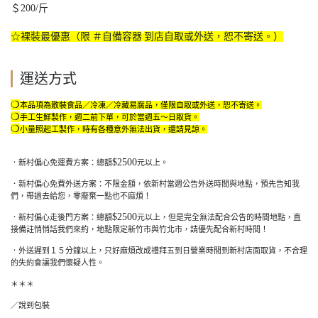
＄200/斤
☆裸裝最優惠（限
＃自備容器
到店自取或外送，恕不寄送。）
運送方式
❍
本品項為散裝食品／冷凍／冷藏易腐品，僅限自取或外送，恕不寄送。
❍
手工生鮮製作，週二前下單，可於當週五～日取貨。
❍
小量照起工製作，時有各種意外無法出貨，還請見諒。
$2500
．新村偏心免運費方案：總額
元以上。
．新村偏心免費外送方案：不限金額，依新村當週公告外送時間與地點，預先告知我
們，帶過去給您，零廢棄一點也不麻煩！
$2500
．新村偏心走後門方案：總額
元以上，但是完全無法配合公告的時間地點，直
接備註悄悄話我們來約，地點限定新竹市與竹北市，請優先配合新村時間！
．外送遲到１５分鐘以上，只好麻煩改成禮拜五到日營業時間到新村店面取貨，不合理
的失約會讓我們懷疑人性。
＊＊＊
／說到包裝