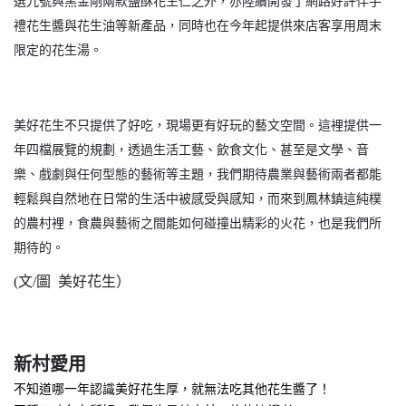
選九號與黑金剛兩款鹽酥花生仁之外，亦陸續開發了網路好評伴手
禮花生醬與花生油等新產品，同時也在今年起提供來店客享用周末
限定的花生湯。
美好花生不只提供了好吃，現場更有好玩的藝文空間。這裡提供一
年四檔展覽的規劃，透過生活工藝、飲食文化、甚至是文學、音
樂、戲劇與任何型態的藝術等主題，我們期待農業與藝術兩者都能
輕鬆與自然地在日常的生活中被感受與感知，而來到鳳林鎮這純樸
的農村裡，食農與藝術之間能如何碰撞出精彩的火花，也是我們所
期待的。
(文/圖 美好花生）
新村愛用
不知道哪一年認識美好花生厚，就無法吃其他花生醬了！