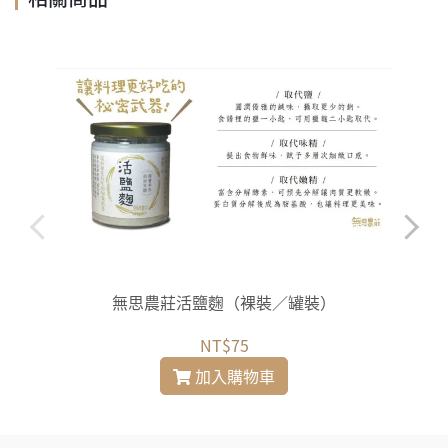
無思農莊活鹽麴（裸裝／罐裝）
NT$75
加入購物車