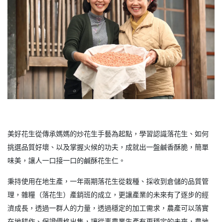
美好花生從傳承媽媽的炒花生手藝為起點，學習認識落花生、如何
挑選品質好壞、以及掌握火候的功夫，成就出一盤鹹香酥脆，簡單
味美，讓人一口接一口的鹹酥花生仁。
秉持使用在地生產，一年兩期落花生從栽種、採收到倉儲的品質管
理，雜糧（落花生）產銷班的成立，更讓產業的未來有了逐步的經
濟成長，透過一群人的力量，透過穩定的加工需求，農產可以落實
在地耕作、保證價格出售，讓從事農業生產有更穩定的未來，農地