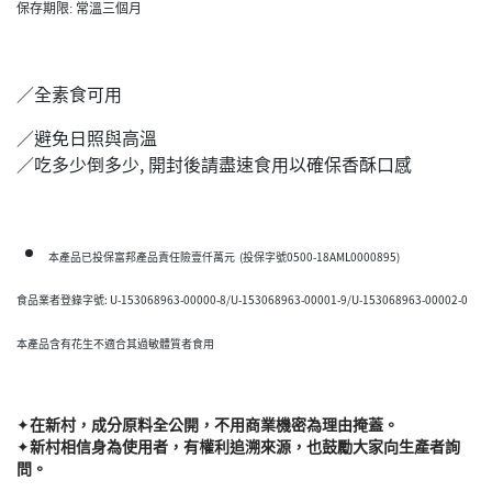
保存期限: 常溫三個月
／全素食可用
／避免日照與高溫
／吃多少倒多少, 開封後請盡速食用以確保香酥口感
本產品已投保富邦產品責任險壹仟萬元 (投保字號0500-18AML0000895)
食品業者登錄字號: U-153068963-00000-8/U-153068963-00001-9/U-153068963-00002-0
本產品含有花生不適合其過敏體質者食用
✦
在新村，成分原料全公開，不用商業機密為理由掩蓋。
✦
新村相信身為使用者，有權利追溯來源，也鼓勵大家向生產者詢
問。