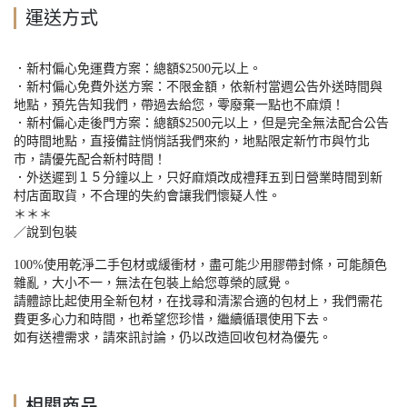
運送方式
．新村偏心免運費方案：總額
$2500
元以上。
．新村偏心免費外送方案：不限金額，依新村當週公告外送時間與
地點，預先告知我們，帶過去給您，零廢棄一點也不麻煩！
．新村偏心走後門方案：總額
$2500
元以上，但是完全無法配合公告
的時間地點，直接備註悄悄話我們來約，地點限定新竹市與竹北
市，請優先配合新村時間！
．外送遲到１５分鐘以上，只好麻煩改成禮拜五到日營業時間到新
村店面取貨，不合理的失約會讓我們懷疑人性。
＊＊＊
／說到包裝
100%
使用乾淨二手包材或緩衝材，盡可能少用膠帶封條，可能顏色
雜亂，大小不一，無法在包裝上給您尊榮的感覺。
請體諒比起使用全新包材，在找尋和清潔合適的包材上，我們需花
費更多心力和時間，也希望您珍惜，繼續循環使用下去。
如有送禮需求，請來訊討論，仍以改造回收包材為優先。
相關商品