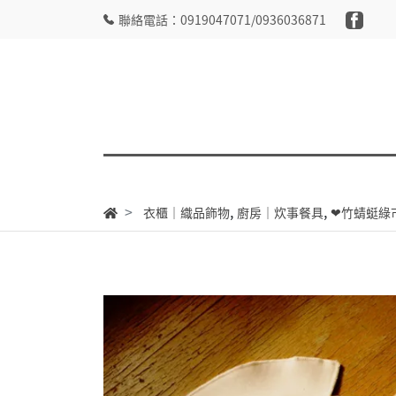
聯絡電話：0919047071/0936036871
,
,
衣櫃｜織品飾物
廚房｜炊事餐具
❤︎竹蜻蜓