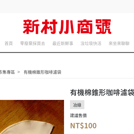
首頁
零廢棄採買去
最近新鮮事
沒垃圾快活
來坐來聊聊
綠市集專區
有機棉錐形咖啡濾袋
有機棉錐形咖啡濾
冶綠
建議售價
NT$100