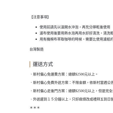
【注意事項】
使用前請先以溫開水沖泡，再充分擰乾後使用
濾布使用後要用熱水泡再用水好好清洗，清洗
用有機棉布萃取咖啡的時候，需要比使用濾紙
台灣製造
運送方式
．新村偏心免運費方案：總額
$2500
元以上。
．新村偏心免費外送方案：不限金額，依新村當週公
．新村偏心走後門方案：總額
$2500
元以上，但是完全
．外送遲到１５分鐘以上，只好麻煩改成禮拜五到日
＊＊＊