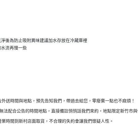
乾淨後為防止吸附異味建議加水存放在冷藏庫裡
的水流再慢一些
告外送時間與地點，預先告知我們，帶過去給您，零廢棄一點也不麻煩！
無法配合公告的時間地點，直接備註悄悄話我們來約，地點限定新竹市與
營業時間到新村店面取貨，不合理的失約會讓我們懷疑人性。