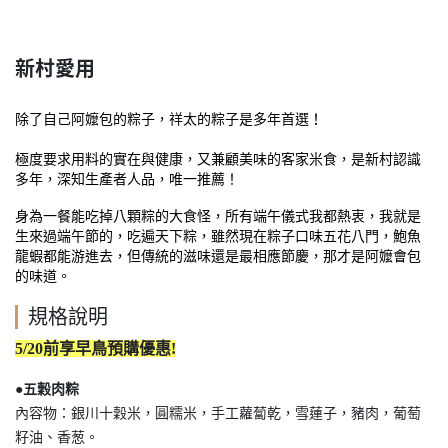
新村愛用
除了自己阿嬤包的粽子，祥太的粽子是多年首選！
極度要求用料的實在與健康，又兼顧美味的客家米食，是新村認識
多年，深知生產者人品，唯一推薦！
身為一餐能吃掉八顆粽的大食怪，所有端午儀式我都熱衷，我就是
生來過端午節的，吃遍天下粽，雖然現在粽子口味五花八門，鮑魚
龍蝦都能游進去，但傳統的滋味還是最相應節慶，那才是阿嬤會包
的味道。
規格說明
5/20前享早鳥預購優惠!
●五穀肉粽
內容物：銀川十穀米，圓糯米，手工蘿蔔乾，雪蓮子，豬肉，葡萄
籽油、香葱。