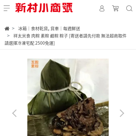
,
冰箱｜食材乾貨
貨車｜每週鮮送
祥太米食 肉粽 素粽 鹼粽 粽子 [寄送者請先付款 無法超商取件
請選擇冷凍宅配 2500免運]