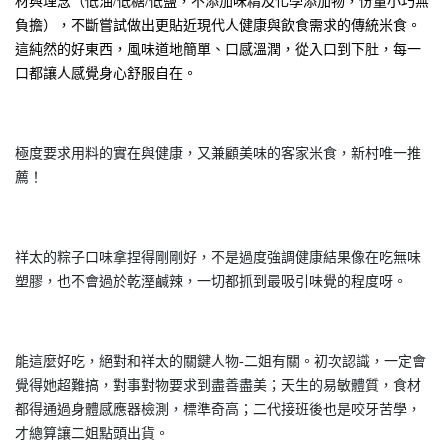
材與理念（低油/低糖/低鹽，不添加味精及化學添加物，份量小巧無
負擔），不斷嘗試做出更貼近現代人健康與飲食需求的傳統米食。
這純然的好東西，風味道地簡單、口感溫潤，從入口到下肚，每一
口都讓人感覺身心舒服自在。
極度要求用料的實在與健康，又兼顧美味的客家米食，新村唯一推
薦！
祥太的粽子口味拿捏得剛剛好，不是過度強調健康結果像在吃無味
塑膠，也不會過於乾溼鹹辣，一切都抓到最吸引味覺的程度呀。
能這麼好吃，絕對和祥太的關鍵人物-二姐有關。初次認識，一定會
覺得她超難搞，對事對物要求到盡善盡美；天生的易敏體質，食材
都得通過身體感應器檢測，標準奇高；二代接班後也是咬牙苦學，
才總算讓二姐點頭出貨。