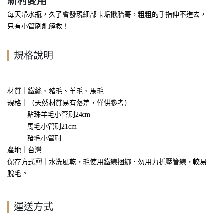
新村愛用
每天帶水瓶，久了會發現細部卡垢揪胎哥，粗粗的手指伸不進去，
只有小管刷能解救！
規格說明
材質｜鐵絲、豬毛、羊毛、馬毛
規格｜（天然材質易有落差，僅供參考）
點珠羊毛小管刷24cm
馬毛
小
管刷21cm
豬毛
小
管刷
產地｜台灣
保存方式｜水洗風乾，毛使用鐵線捆綁．勿用力折壓管線，較易
脫毛。
運送方式