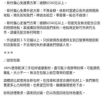
．新村偏心免運費方案：總額
$2500
元以上。
．新村偏心免費外送方案：不限金額，依新村當週公告外送時間與
地點，預先告知我們，帶過去給您，零廢棄一點也不麻煩！
．新村偏心走後門方案：總額
$2500
元以上，但是完全無法配合公告
的時間地點，直接備註悄悄話我們來約，地點限定新竹市與竹北
市，請優先配合新村時間！
．外送遲到１５分鐘以上，只好麻煩改成禮拜五到日營業時間到新
村店面取貨，不合理的失約會讓我們懷疑人性。
＊＊＊
／說到包裝
100%
使用乾淨二手包材或緩衝材，盡可能少用膠帶封條，可能顏色
雜亂，大小不一，無法在包裝上給您尊榮的感覺。
請體諒比起使用全新包材，在找尋和清潔合適的包材上，我們需花
費更多心力和時間，也希望您珍惜，繼續循環使用下去。
如有送禮需求，請來訊討論，仍以改造回收包材為優先。