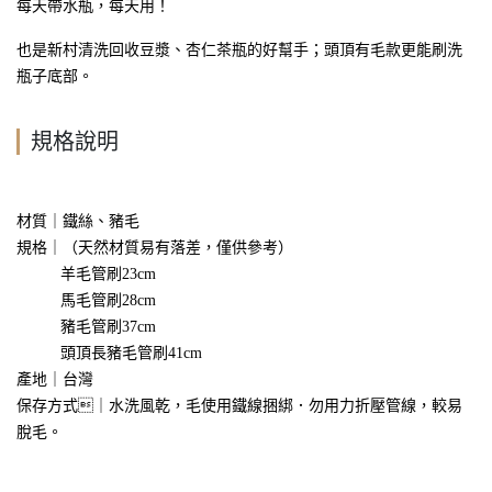
每天帶水瓶，每天用！
也是新村清洗回收豆漿、杏仁茶瓶的好幫手；頭頂有毛款更能刷洗
瓶子底部
。
規格說明
材質｜鐵絲、豬毛
規格｜
（天然材質易有落差，僅供參考）
羊毛管刷23cm
馬毛管刷28cm
豬毛管刷37cm
頭頂長豬毛管刷41cm
產地｜台灣
保存方式｜水洗風乾，毛使用鐵線捆綁．勿用力折壓管線，較易
脫毛。