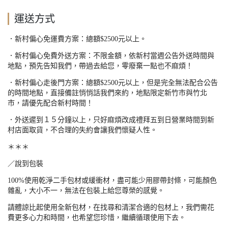
運送方式
．新村偏心免運費方案：總額
$2500
元以上。
．新村偏心免費外送方案：不限金額，依新村當週公告外送時間與
地點，預先告知我們，帶過去給您，零廢棄一點也不麻煩！
．新村偏心走後門方案：總額
$2500
元以上，但是完全無法配合公告
的時間地點，直接備註悄悄話我們來約，地點限定新竹市與竹北
市，請優先配合新村時間！
．外送遲到１５分鐘以上，只好麻煩改成禮拜五到日營業時間到新
村店面取貨，不合理的失約會讓我們懷疑人性。
＊＊＊
／說到包裝
100%
使用乾淨二手包材或緩衝材，盡可能少用膠帶封條，可能顏色
雜亂，大小不一，無法在包裝上給您尊榮的感覺。
請體諒比起使用全新包材，在找尋和清潔合適的包材上，我們需花
費更多心力和時間，也希望您珍惜，繼續循環使用下去。