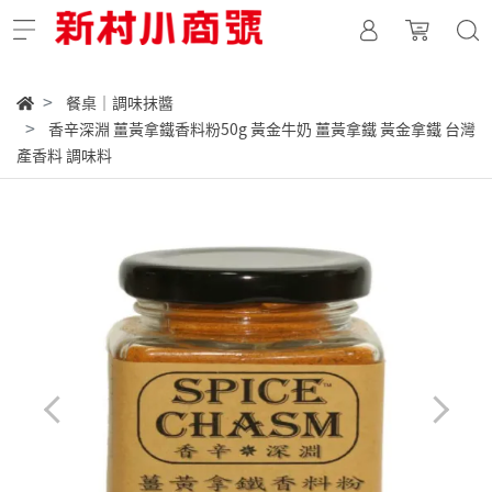
餐桌｜調味抹醬
香辛深淵 薑黃拿鐵香料粉50g 黃金牛奶 薑黃拿鐵 黃金拿鐵 台灣
產香料 調味料