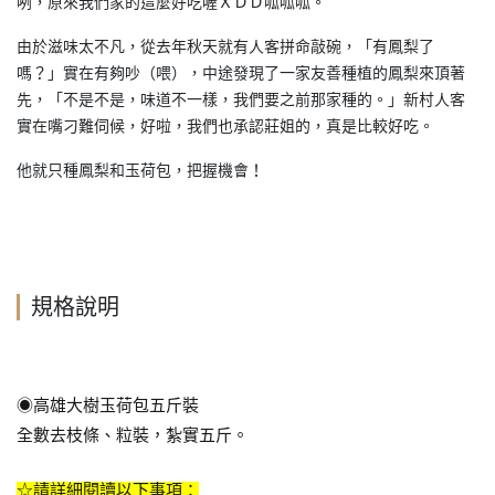
咧，原來我們家的這麼好吃喔ＸＤＤ呱呱呱。
由於滋味太不凡，從去年秋天就有人客拼命敲碗，「有鳳梨了
嗎？」實在有夠吵（喂），中途發現了一家友善種植的鳳梨來頂著
先，「不是不是，味道不一樣，我們要之前那家種的。」新村人客
實在嘴刁難伺候，好啦，我們也承認莊姐的，真是比較好吃。
他就只種鳳梨和玉荷包，把握機會！
規格說明
◉高雄大樹玉荷包五斤裝
全數去枝條、粒裝，紮實五斤。
☆請詳細閱讀以下事項：