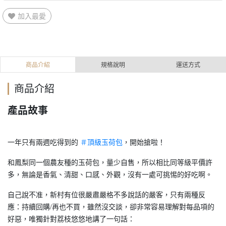
加入最愛
商品介紹
規格說明
運送方式
商品介紹
產品故事
一年只有兩週吃得到的
＃頂級玉荷包
，開始搶啦！
和鳳梨同一個農友種的玉荷包，量少自售，所以相比同等級平價許
多，無論是香氣、清甜、口感、外觀，沒有一處可挑惕的好吃啊。
自己說不准，新村有位很嚴肅嚴格不多說話的嚴客，只有兩種反
應：持續回購/再也不買，雖然沒交談，卻非常容易理解對每品項的
好惡，唯獨針對荔枝悠悠地講了一句話：