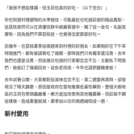
「我很不想這樣講，但玉荷包真的好吃。（以下空白）」
你也知道村裡選物的水準極佳，可能最近也吃過莊姐的極品鳳梨，
這荔枝居然可以在資優班群中被嚴客選中，賜了這一金句，名副其
實啦，因為我們不算荔枝迷，也覺得怎麼那麼好吃～
前幾年，在荔枝產季這兩週來到村裡的好朋友，如果剛好在下午茶
時間進門，都有被請客吃了幾顆，那時我們只有獨享還沒賣，去年
我們也還是沒賣，但這幾位吃過的行家都念念不忘，主動私下問我
們，偷偷訂了幾箱回去。這些老班底，今年也請把握機會蛤！
去年試著公開，大家都對這滋味念念不忘，第二週要再買時，卻發
現沒了晴天霹靂，原因是政府在當地推廣低毒性藥劑，整個大樹地
區的玉荷包蒂頭蟲嚴重，解方是加倍使用其他種農藥，但莊姐不願
這樣做，造成產量銳減，產季由以往的兩週縮短成一週。
新村愛用
和莊姐的認識是這樣的。