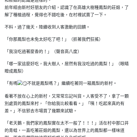
前年經由新村好朋友的介紹，認識了在高雄大樹種鳳梨的莊姐，了
解了種植過程，覺得也不錯吃後，在村裡試賣了一下。
不料，過了幾天，陸續收到人客激動的回饋。
「你那鳳梨也未免太好吃了吧！」（抓著我們狂搖）
「我沒吃過著麼香的！」（聲音高八度）
「哪一家這麼好吃，我大樹人，居然有我沒吃過的鳳梨！」（眼睛
瞪成鳳梨）
「有嗎
不就是鳳梨嗎？」繼續吃著同一箱鳳梨的新村。
看著不放在心上的新村，又常常忘記叫貨。人客受不了，拿了一顆
別處買的鳳梨來村，「你給我比較看看。」「咦！吃起來真的有
差。」不信邪去市場買了幾顆來試驗。
「老天鵝，我們家的鳳梨實在太不一般了！！！」活在村中那口井
的青蛙，一直吃著莊姐的鳳梨，還以為世界上的鳳梨都一樣味道