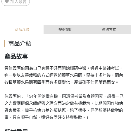
加入最愛
商品介紹
規格說明
運送方式
商品介紹
產品故事
黃信義阿伯因為自己身體不好而開始鑽研中醫，通過中醫師
考試，
進一步以友善栽種的方式經營起藥草水果園，堅持十
多年後，園內
各種草藥水果隨著四季而有多樣變化，產量雖
不佳但隨遇而安。
「
信義阿伯：
94年開始做有機，因環保考量及身體因素，想盡一己
之力響應環保永續經營之理念而決定做有機栽培。此期間因作物病
蟲害嚴重，幾乎抗病力差的都枯死，賠了很多，但仍想堅持做對的
事，只有順乎自然，還好有同好支持與鼓勵。
」