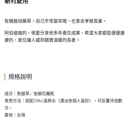
新村愛用
有機栽培藥草，自己平常當茶喝，也拿去孝敬長輩。
阿伯瘦瘦的，很愛分享他多年養生成果，希望大家
都能健健康
康的，是位讓人感到踏實溫暖的長者。
規格說明
成分｜魚腥草／金銀花曬乾
食用方法｜搭配250cc溫熱水（濃淡依個人喜好），可反覆沖泡數
次。
產地｜台灣