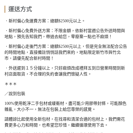
運送方式
．新村偏心免運費方案：總額
$2500
元以上。
．新村偏心免費外送方案：不限金額，依新村當週公告外送時間與
地點，預先告知我們，帶過去給您，零廢棄一點也不麻煩！
．新村偏心走後門方案：總額
$2500
元以上，但是完全無法配合公告
的時間地點，直接備註悄悄話我們來約，地點限定新竹市與竹北
市，請優先配合新村時間！
．外送遲到１５分鐘以上，只好麻煩改成禮拜五到日營業時間到新
村店面取貨，不合理的失約會讓我們懷疑人性。
＊＊＊
／說到包裝
100%
使用乾淨二手包材或緩衝材，盡可能少用膠帶封條，可能顏色
雜亂，大小不一，無法在包裝上給您尊榮的感覺。
請體諒比起使用全新包材，在找尋和清潔合適的包材上，我們需花
費更多心力和時間，也希望您珍惜，繼續循環使用下去。