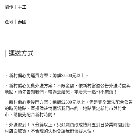
製作
｜手工
產地｜泰國
運送方式
．新村偏心免運費方案：總額
$2500
元以上。
．新村偏心免費外送方案：不限金額，依新村當週公告外送時間與
地點，預先告知我們，帶過去給您，零廢棄一點也不麻煩！
．新村偏心走後門方案：總額
$2500
元以上，但是完全無法配合公告
的時間地點，直接備註悄悄話我們來約，地點限定新竹市與竹北
市，請優先配合新村時間！
．外送遲到１５分鐘以上，只好麻煩改成禮拜五到日營業時間到新
村店面取貨，不合理的失約會讓我們懷疑人性。