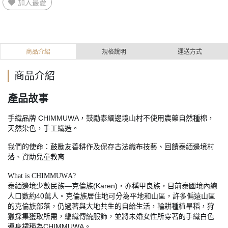
加入最愛
商品介紹
規格說明
運送方式
商品介紹
產品故事
CHIMMUWA
手織品牌
，鼓勵泰緬邊境山村不使用農藥自然種棉，
天然染色，手工織造。
我們的使命：鼓勵友善耕作及保存古法織布技藝、回饋泰緬邊境村
落、資助兒童教育
What is CHIMMUWA?
—
(Karen)
泰緬邊境少數民族
克倫族
，亦稱甲良族，目前泰國境內總
40
人口數約
萬人。克倫族居住地可分為平地和山區，許多偏遠山區
的克倫族部落，仍過著與大地共生的自給生活，輪耕種植旱稻，狩
獵採集獲取所需，編織傳統服飾，並將未婚女性所穿著的手織白色
CHIMMUWA
連身裙稱為
。