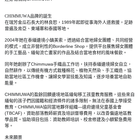
CHIMMUWA
品牌的誕生
1989
在瑞芳金瓜石長大的林良恕，
年起即從事海外人道救援，足跡
曾遍及肯亞、柬埔寨和泰國等地。
2004
年她在泰緬邊境小鎮美索，透過結合當地婦女團體、共同經營
Borderline Shop
的模式，成立非營利性的
，提供平台展售婦女團體
的手工藝品、緬甸流亡畫家的作品及結合當地食材的風味餐飲。
Chimmuwa
同年她創辦了
手織品工作坊，扶持泰緬邊境婦女自立，
自然耕作，以傳統有機方式栽種棉花、植物天然染、手工織造，協
助當地社區工作機會、讓婦女學習技能及知識，逐步培養當地自助
能量。
CHIMMUWA
的盈餘回饋邊境地區緬甸移工孩童教育服務，這些來自
緬甸的孩子們因國籍和經濟條件的諸多限制，無法在泰國上學接受
CHIMMUWA
—
教育。
協同當地夥伴組織
達府邊境兒童基金會
(TBCAF)
，資助部落教師薪資及培訓督導費用，以改善偏遠地區教
學品質。協助項目包括：資助教師培訓、校舍修建及小額緊急費用
等。
未來願景