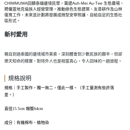
CHIMMUWA
Auh-Mei Au-Tee
回饋泰緬邊境民眾，籌建
生態農場，
聘僱當地克倫族人經營管理，推動綠色生態建築、友善耕作及山林
復育工作，未來並計劃將發展成微型安寧照護、自給自足的生態社
區形式。
新村愛用
親自到過泰國的邊境城市美索，深刻體會到少數民族的艱辛，但卻
樂天知命的樸實，對待外人也是相當真心，令人回味的一趟旅程。
規格說明
規格｜手工製作，獨一無二，僅此一樣。（手工量測有些許落
差。）
直徑15.5cm 帽簷64cm
成分｜有機棉布、植物染