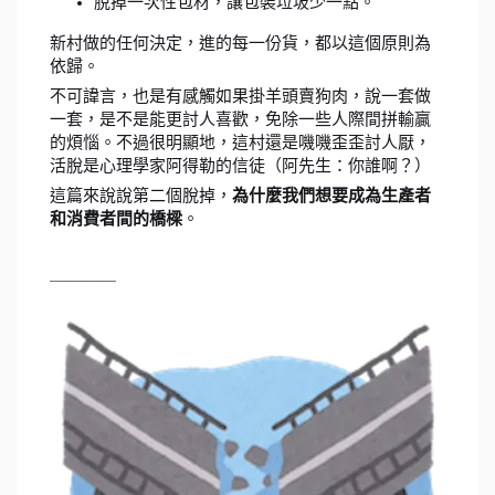
脫掉一次性包材，讓包裝垃圾少一點。
新村做的任何決定，進的每一份貨，都以這個原則為
依歸。
不可諱言，也是有感觸如果掛羊頭賣狗肉，說一套做
一套，是不是能更討人喜歡，免除一些人際間拼輸贏
的煩惱。不過很明顯地，這村還是嘰嘰歪歪討人厭，
活脫是心理學家阿得勒的信徒（阿先生：你誰啊？）
這篇來說說第二個脫掉，
為什麼我們想要成為生產者
和消費者間的橋樑
。
＿＿＿＿