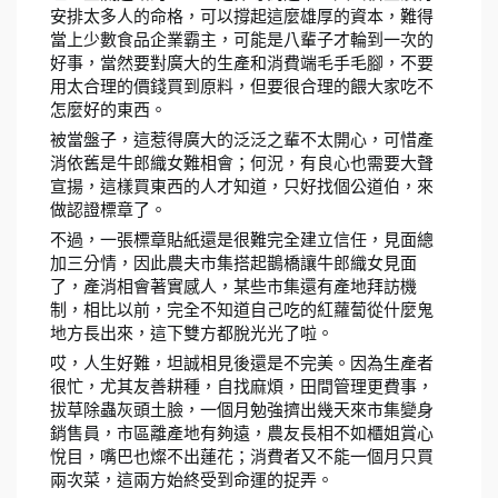
安排太多人的命格，可以撐起這麼雄厚的資本，難得
當上少數食品企業霸主，可能是八輩子才輪到一次的
好事，當然要對廣大的生產和消費端毛手毛腳，不要
用太合理的價錢買到原料，但要很合理的餵大家吃不
怎麼好的東西。
被當盤子，這惹得廣大的泛泛之輩不太開心，可惜產
消依舊是牛郎織女難相會；何況，有良心也需要大聲
宣揚，這樣買東西的人才知道，只好找個公道伯，來
做認證標章了。
不過，一張標章貼紙還是很難完全建立信任，見面總
加三分情，因此農夫市集搭起鵲橋讓牛郎織女見面
了，產消相會著實感人，某些市集還有產地拜訪機
制，相比以前，完全不知道自己吃的紅蘿蔔從什麼鬼
地方長出來，這下雙方都脫光光了啦。
哎，人生好難，坦誠相見後還是不完美。因為生產者
很忙，尤其友善耕種，自找麻煩，田間管理更費事，
拔草除蟲灰頭土臉，一個月勉強擠出幾天來市集變身
銷售員，市區離產地有夠遠，農友長相不如櫃姐賞心
悅目，嘴巴也燦不出蓮花；消費者又不能一個月只買
兩次菜，這兩方始終受到命運的捉弄。