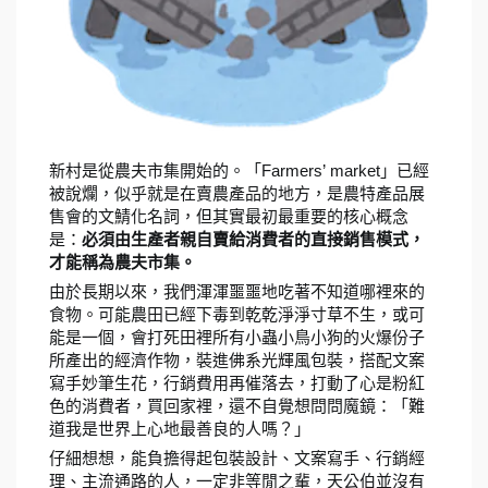
Farmers’ market
新村是從農夫市集開始的。「
」已經
被說爛，似乎就是在賣農產品的地方，是農特產品展
售會的文鯖化名詞，但其實最初最重要的核心概念
是：
必須由生產者親自賣給消費者的直接銷售模式，
才能稱為農夫市集。
由於長期以來，我們渾渾噩噩地吃著不知道哪裡來的
食物。可能農田已經下毒到乾乾淨淨寸草不生，或可
能是一個，會打死田裡所有小蟲小鳥小狗的火爆份子
所產出的經濟作物，裝進佛系光輝風包裝，搭配文案
寫手妙筆生花，行銷費用再催落去，打動了心是粉紅
色的消費者，買回家裡，還不自覺想問問魔鏡：「難
道我是世界上心地最善良的人嗎？」
仔細想想，能負擔得起包裝設計、文案寫手、行銷經
理、主流通路的人，一定非等閒之輩，天公伯並沒有