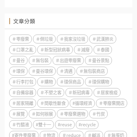
文章分類
＃零廢棄
＃倒垃圾
＃我家沒垃圾
＃武漢肺炎
＃口罩之亂
＃新型冠狀病毒
＃減廢
＃泰國
＃曼谷
＃無包裝
＃出遊零廢棄
＃曼谷景點
＃環保
＃曼谷環保
＃清邁
＃無包裝商店
＃行李打包
＃購物
＃環保商品
＃環保購物
＃自備容器
＃不塑之客
＃新冠病毒
＃居家檢疫
＃居家隔離
＃間歇性斷食
#循環經濟
＃零廢棄開店
＃展覽
＃如何辦展
＃零廢棄選物
＃竹炭
＃竹醋液
#雙十一
#reuse
#recycle
#寄件零廢棄
＃物流
＃reduce
＃鹹派
＃無蛋奶