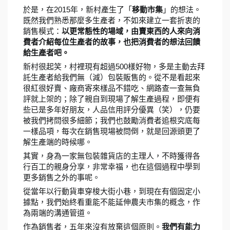
2015
於是，在
年，新村產生了「
移動市集
」的想法。
既然我們熟悉那麼多生產者，不如來建立一套折衷的
銷售模式：
以更常態性的場域，由賣東西的人來向消
費者介紹每位生產者的故事，也把消費者的想法回饋
給生產者吧。
500
新村很起笑，村裡現有超過
樣好物，多是主動去拜
託生產者給我們無（減）包裝販售的。從不是看起來
很紅很好賣、廠商寄來樣品不錯吃、網路查一查無負
評就上架的；除了親自到現場了解生產過程，即便有
些已是多年好朋友，人品信用評分優異（笑），仍要
被我們拷問很多細節；我們也鼓勵消費者追根究底每
一樣品項，每次在銷售現場被問倒，就是回源頭更了
解生產端的時候哪。
其實，身為一家無包裝雜貨店的主理人，不時獲得各
行百工的親身分享，非常幸福，也在這個過程中學到
更多銷售之外的事呢。
從當年以行動貨車穿梭大街小巷，到現在有個固定小
據點，我們始終看重能不能延伸農夫市集的概念，作
為兩端的溝通管道。
作為銷售者，五年來沒有放棄這個原則。
我們有能力