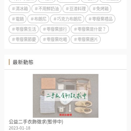
＃清冰箱
＃不用鮮奶油
＃豆渣料理
＃免烤箱
＃電鍋
＃布朗尼
＃巧克力布朗尼
＃零廢棄禮品
＃零廢棄生活
＃零廢棄旅行
＃零廢棄是什麼？
＃零廢棄節慶
＃零廢棄吃喝
＃零廢棄選片
最新動態
公益二手衣飾徵求(暫停中)
2023-01-18